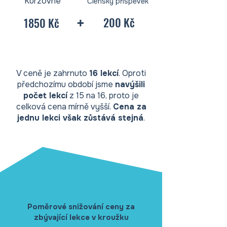
Kurzovné
Členský příspěvěk
+
200 Kč
1850 Kč
V ceně je zahrnuto
16 lekcí
. Oproti
předchozímu období jsme
navýšili
počet lekcí
z 15 na 16, proto je
celková cena mírně vyšší.
Cena za
jednu lekci však zůstává stejná
.
Poměrové snižování ceny za
zbývající lekce v kroužku