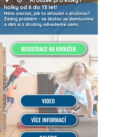
Kroužek pro kluky i
holky od 6 do 13 let!
Máte starost, jak to skloubit s družinou?
Žádný problém - se školou se domluvíme
a děti si z družiny odvedeme sami.
REGISTRACE NA KROUŽEK
VIDEO
VÍCE INFORMACÍ