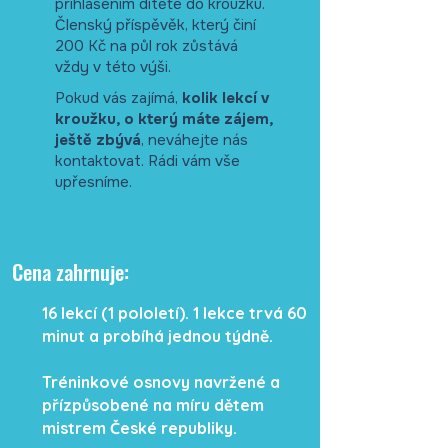
přihlášením dítěte do kroužku.
Členský příspěvěk, který činí
200 Kč na půl rok zůstává
vždy v této výši.
Pokud vás zajímá,
kolik lekcí v
kroužku, o který máte zájem,
ještě zbývá
,
neváhejte nás
kontaktovat. Rádi vám vše
upřesníme.
Cena zahrnuje:
16 lekcí (1 pololetí). 1 lekce trvá 60
minut a probíhá jednou týdně.
Tréninkové osnovy navržené a
přízpůsobené na míru dětem
mistrem České republiky.