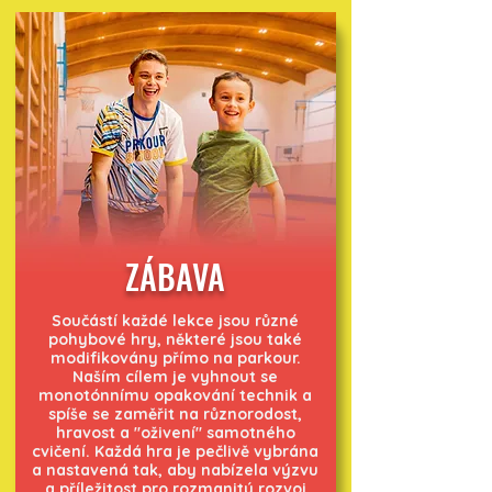
ZÁBAVA
Součástí každé lekce jsou různé
pohybové hry, některé jsou také
modifikovány přímo na parkour.
Naším cílem je vyhnout se
monotónnímu opakování technik a
spíše se zaměřit na různorodost,
hravost a "oživení" samotného
cvičení. Každá hra je pečlivě vybrána
a nastavená tak, aby nabízela výzvu
a příležitost pro rozmanitý rozvoj