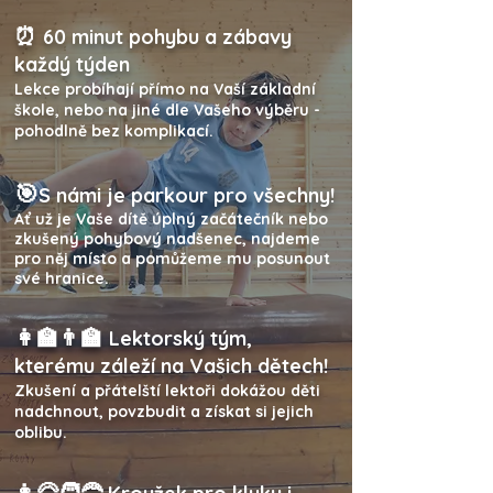
⏰
60 minut pohybu a zábavy
každý týden
Lekce probíhají přímo na Vaší základní
škole, nebo na jiné dle Vašeho výběru -
pohodlně bez komplikací.
🎯
S námi je parkour pro všechny!
Ať už je Vaše dítě úplný začátečník nebo
zkušený pohybový nadšenec, najdeme
pro něj místo a pomůžeme mu posunout
své hranice.
👩‍🏫👨‍🏫
Lektorský tým,
kterému záleží na Vašich dětech!
Zkušení a přátelští lektoři dokážou děti
nadchnout, povzbudit a získat si jejich
oblibu.
👩‍🦳🧑‍🦰