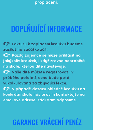
proplacení.
DOPLŇUJÍCÍ INFORMACE
👉
Fakturu k zaplacení kroužku budeme
zasílat na začátku září.
👉
Každý zájemce se může přihlásit na
jakýkoliv kroužek, i když zrovna neprobíhá
na škole, kterou dítě navštěvuje.
👉
Vaše dítě můžete registrovat i v
průběhu pololetí, cena bude poté
vykalkulovaná za zbývající lekce.
👉
V případě dotazu ohledně kroužku na
konkrétní škole nás prosím kontaktujte na
emailové adrese, rádi Vám odpovíme.
GARANCE VRÁCENÍ PENĚZ