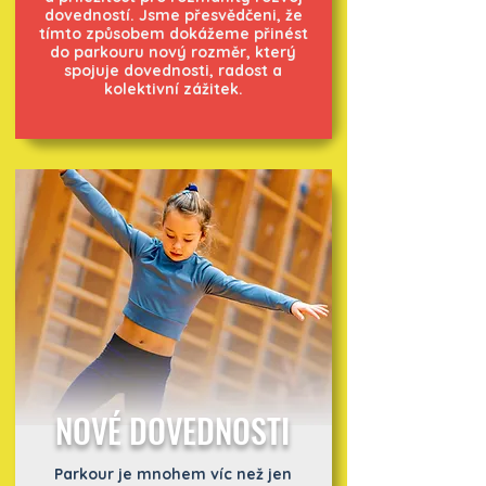
dovedností. Jsme přesvědčeni, že
tímto způsobem dokážeme přinést
do parkouru nový rozměr, který
spojuje dovednosti, radost a
kolektivní zážitek.
NOVÉ DOVEDNOSTI
Parkour je mnohem víc než jen