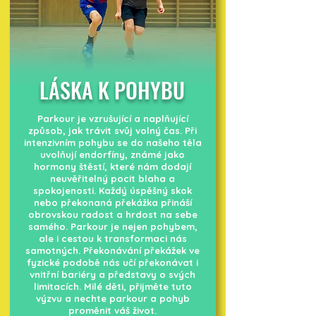
LÁSKA K POHYBU
Parkour je vzrušující a naplňující
způsob, jak trávit svůj volný čas. Při
intenzivním pohybu se do našeho těla
uvolňují endorfíny, známé jako
hormony štěstí, které nám dodají
neuvěřitelný pocit blaha a
spokojenosti. Každý úspěšný skok
nebo překonaná překážka přináší
obrovskou radost a hrdost na sebe
samého. Parkour je nejen pohybem,
ale i cestou k transformaci nás
samotných. Překonávání překážek ve
fyzické podobě nás učí překonávat i
vnitřní bariéry a představy o svých
limitacích. Milé děti, přijměte tuto
výzvu a nechte parkour a pohyb
proměnit váš život.