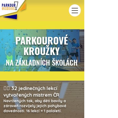
PARKOUROVÉ
KROUŽKY
NA ZÁKLADNÍCH ŠKOLÁCH
🤸‍♂️ 32
jedinečných lekcí
vytvořených mistrem ČR
Navržených tak, aby děti bavily a
zároveň rozvíjely jejich pohybové
dovednosti. 16 lekcí = 1 pololetí.