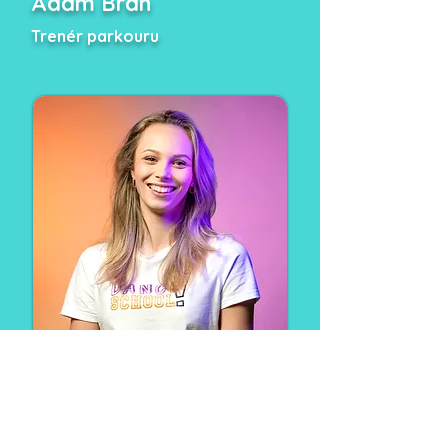
Adam Bran
Trenér parkouru
Bc. Kateřina Vrátilová
Trenérka tance