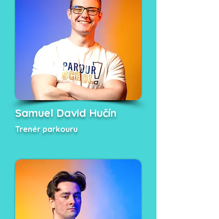
Samuel David Hučín
Trenér parkouru