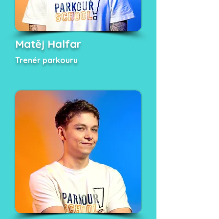
Matěj Halfar
Trenér parkouru