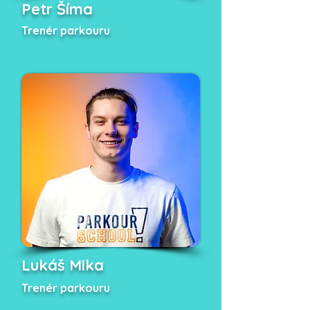
Petr Šíma
Trenér parkouru
Lukáš Mika
Trenér parkouru