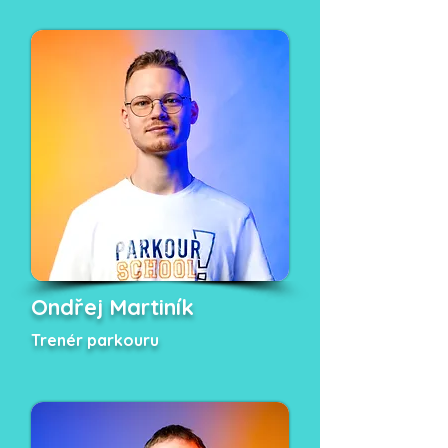
Ondřej Martiník
Trenér parkouru