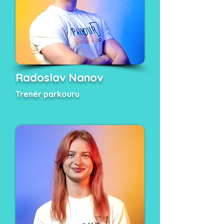
Radoslav Nanov
Trenér parkouru