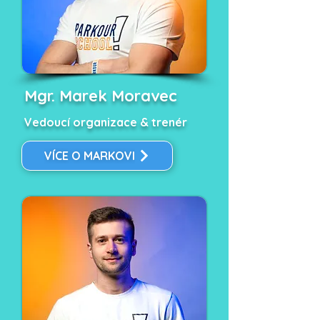
Mgr. Marek Moravec
Vedoucí organizace & trenér
VÍCE O MARKOVI