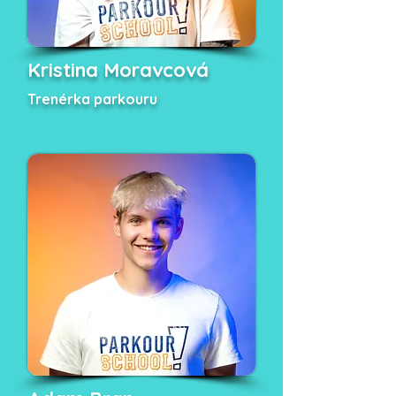
Kristina Moravcová
Trenérka parkouru