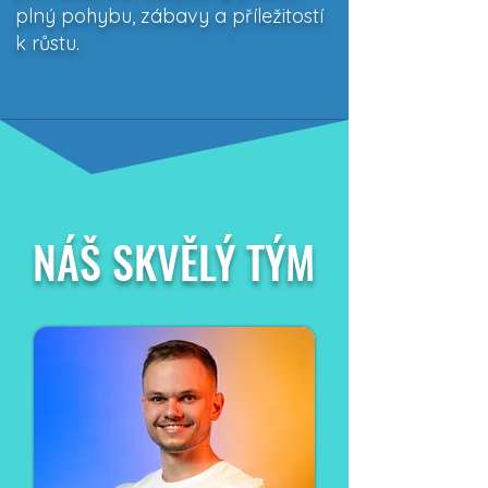
plný pohybu, zábavy a příležitostí
k růstu.
NÁŠ SKVĚLÝ TÝM