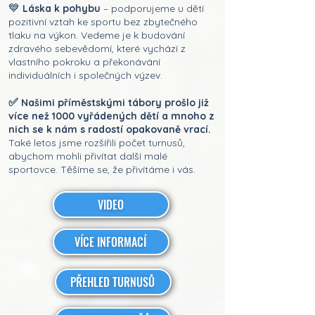
💙
Láska k pohybu
– podporujeme u dětí
pozitivní vztah ke sportu bez zbytečného
tlaku na výkon. Vedeme je k budování
zdravého sebevědomí, které vychází z
vlastního pokroku a překonávání
individuálních i společných výzev.
✅
Našimi příměstskými tábory prošlo již
více než 1000 vyřádených dětí a mnoho z
nich se k nám s radostí opakovaně vrací.
Také letos jsme rozšířili počet turnusů,
abychom mohli přivítat další malé
sportovce. Těšíme se, že přivítáme i vás.
VIDEO
VÍCE INFORMACÍ
PŘEHLED TURNUSŮ