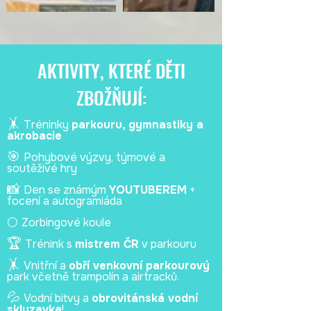
AKTIVITY, KTERÉ DĚTI
ZBOŽŇUJÍ:
🤸
Tréninky
parkouru, gymnastiky a
akrobacie
🎯
Pohybové výzvy, týmové a
soutěživé hry
📸
Den se známým
YOUTUBEREM
+
focení a autogramiáda
⚪
Zorbingové koule
🏆
Trénink s
mistrem ČR
v parkouru
🤸
Vnitřní a
obří venkovní parkourový
park včetně trampolín a airtracků.
💦
Vodní bitvy a
obrovitánská vodní
skluzavka
!