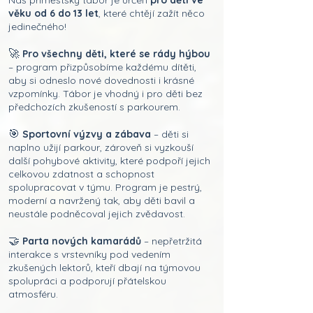
Náš příměstský tábor je určen
pro děti ve
věku od 6 do 13 let
, které chtějí zažít něco
jedinečného!
🚀
Pro všechny děti, které se rády hýbou
– program přizpůsobíme každému dítěti,
aby si odneslo nové dovednosti i krásné
vzpomínky. Tábor je vhodný i pro děti bez
předchozích zkušeností s parkourem.
🎯
Sportovní výzvy a zábava
– děti si
naplno užijí parkour, zároveň si vyzkouší
další pohybové aktivity, které podpoří jejich
celkovou zdatnost a schopnost
spolupracovat v týmu. Program je pestrý,
moderní a navržený tak, aby děti bavil a
neustále podněcoval jejich zvědavost.
🤝
Parta nových kamarádů
– nepřetržitá
interakce s vrstevníky pod vedením
zkušených lektorů, kteří dbají na týmovou
spolupráci a podporují přátelskou
atmosféru.