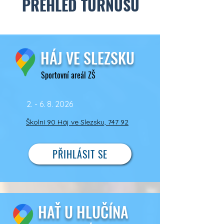
PŘEHLED TURNUSŮ
HÁJ VE SLEZSKU
Sportovní areál ZŠ
2. - 6. 8. 2026
Školní 90 Háj ve Slezsku, 747 92
PŘIHLÁSIT SE
HAŤ U HLUČÍNA