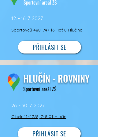
Sportovní areál ZŠ
12. - 16. 7. 2027
Sportovců 488, 747 16 Hať u Hlučína
PŘIHLÁSIT SE
HLUČÍN - ROVNINY
Sportovní areál ZŠ
26. - 30. 7. 2027
Cihelní 1417/8, 748 01 Hlučín
PŘIHLÁSIT SE