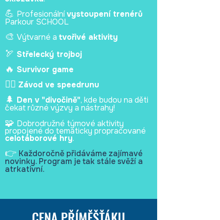
💪
Profesionální
vystoupení trenérů
Parkour SCHOOL
🎨
Výtvarné a
tvořivé aktivity
🏹
Střelecký trojboj
🔥
Survivor game
🏃‍♂️
Závod ve speedrunu
🌲
Den v "divočině"
, kde budou na děti
čekat různé výzvy a nástrahy!
🧩
Dobrodružné týmové aktivity
propojené do tematicky propracované
celotáborové hry
.
👉
Každoročně přidáváme zajímavé
novinky. Program je tak stále svěží a
atrkativní.
CENA PŘÍMĚŠŤÁKU