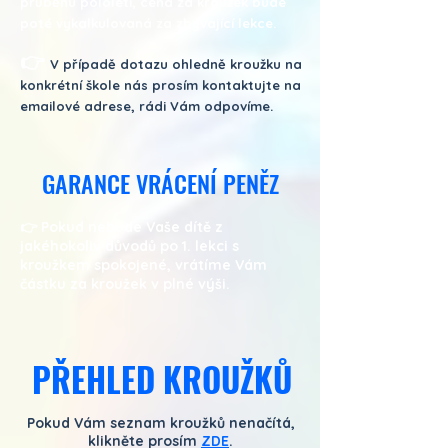
průběhu pololetí, cena za kroužek bude
poté vykalkulovaná za zbývající lekce.
👉
V případě dotazu ohledně kroužku na
konkrétní škole nás prosím kontaktujte na
emailové adrese, rádi Vám odpovíme.
GARANCE VRÁCENÍ PENĚZ
👉
Pokud nebude Vaše dítě z
jakéhokoliv důvodů po 1. lekci s
kroužkem spokojené, vrátíme Vám
částku za kroužek v plné výši.
PŘEHLED KROUŽKŮ
Pokud Vám seznam kroužků nenačítá,
klikněte prosím
ZDE
.