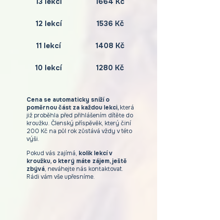
13 lekcí
1664 Kč
12 lekcí
1536 Kč
11 lekcí
1408 Kč
10 lekcí
1280 Kč
Cena se automaticky sníží o
poměrnou část za každou lekci,
která
již proběhla před přihlášením dítěte do
kroužku. Členský příspěvěk, který činí
200 Kč na půl rok zůstává vždy v této
výši.
Pokud vás zajímá,
kolik lekcí v
kroužku, o který máte zájem, ještě
zbývá
,
neváhejte nás kontaktovat.
Rádi vám vše upřesníme.