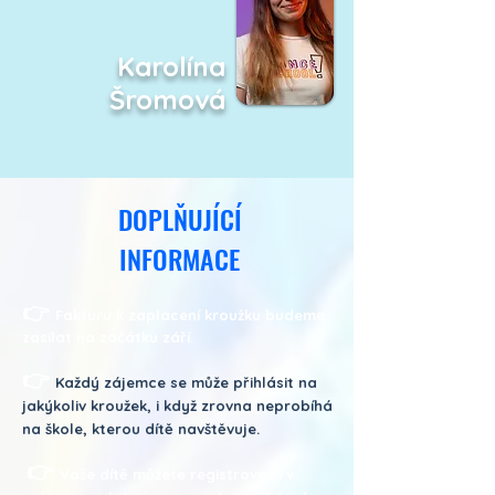
Karolína
Šromová
DOPLŇUJÍCÍ
INFORMACE
👉
Fakturu k zaplacení kroužku budeme
zasílat na začátku září.
👉
Každý zájemce se může přihlásit na
jakýkoliv kroužek, i když zrovna neprobíhá
na škole, kterou dítě navštěvuje.
👉
Vaše dítě můžete registrovat i v