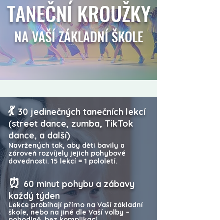
TANEČNÍ KROUŽKY
NA VAŠÍ ZÁKLADNÍ ŠKOLE
💃
30 jedinečných tanečních lekcí
(street dance, zumba, TikTok
dance, a další)
Navržených tak, aby děti bavily a
zároveň rozvíjely jejich pohybové
dovednosti. 15 lekcí = 1 pololetí.
⏰
60 minut pohybu a zábavy
každý týden
Lekce probíhají přímo na Vaší základní
škole, nebo na jiné dle Vaší volby –
pohodlně, bez komplikací.