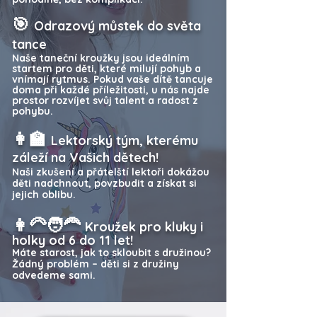
🎯
Odrazový můstek do světa
tance
Naše taneční kroužky jsou ideálním
startem pro děti, které milují pohyb a
vnímají rytmus. Pokud vaše dítě tancuje
doma při každé příležitosti, u nás najde
prostor rozvíjet svůj talent a radost z
pohybu.
👩‍🏫
Lektorský tým, kterému
záleží na Vašich dětech!
Naši zkušení a přátelští lektoři dokážou
děti nadchnout, povzbudit a získat si
jejich oblibu.
👩‍🦳🧑‍🦰
Kroužek pro kluky i
holky od 6 do 11 let!
Máte starost, jak to skloubit s družinou?
Žádný problém – děti si z družiny
odvedeme sami.