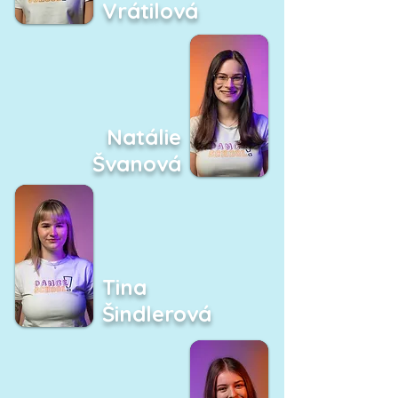
Vrátilová
Natálie
Švanová
Tina
Šindlerová